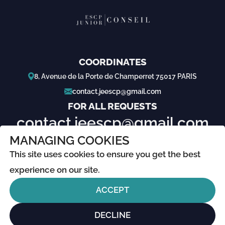
COORDINATES
8, Avenue de la Porte de Champerret 75017 PARIS
contact.jeescp@gmail.com
FOR ALL REQUESTS
contact.jeescp@gmail.com
MANAGING COOKIES
ABOUT
This site uses cookies to ensure you get the best
Legal information
experience on our site.
Confidentiality policies
ACCEPT
Made with ❤️ by
Epikure Studio
DECLINE